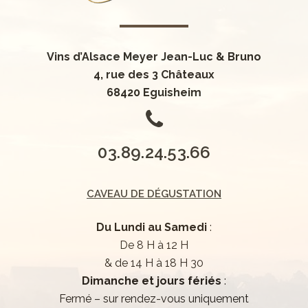
0
0
1
1
2
2
3
0
0
Vins d’Alsace Meyer Jean-Luc & Bruno
3
4
0
1
1
4, rue des 3 Châteaux
4
5
0
1
2
2
68420 Eguisheim
0
5
6
1
2
0
3
3
1
6
7
0
2
3
1
4
4
2
7
8
1
3
4
2
5
5
0
3
.
8
9
.
2
4
.
5
3
.
6
6
CAVEAU DE DÉGUSTATION
Du Lundi au Samedi
:
De 8 H à 12 H
0
& de 14 H à 18 H 30
1
Dimanche et jours fériés
:
2
Fermé – sur rendez-vous uniquement
3
0
0