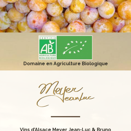
Domaine en Agriculture Biologique
0
0
1
1
2
2
3
0
0
Vins d’Alsace Meyer Jean-Luc & Bruno