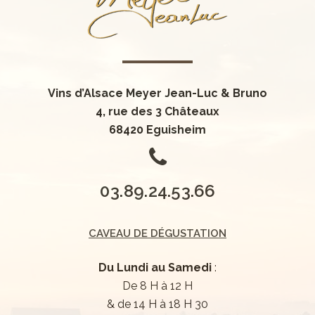
0
0
1
1
2
2
3
0
0
Vins d’Alsace Meyer Jean-Luc & Bruno
3
4
0
1
1
4, rue des 3 Châteaux
4
5
0
1
2
2
68420 Eguisheim
0
5
6
1
2
0
3
3
1
6
7
0
2
3
1
4
4
2
7
8
1
3
4
2
5
5
0
3
.
8
9
.
2
4
.
5
3
.
6
6
CAVEAU DE DÉGUSTATION
Du Lundi au Samedi
:
De 8 H à 12 H
0
& de 14 H à 18 H 30
1